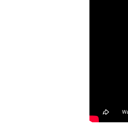
佛
乘
宗
超
越
禅
修
营
活
动
集