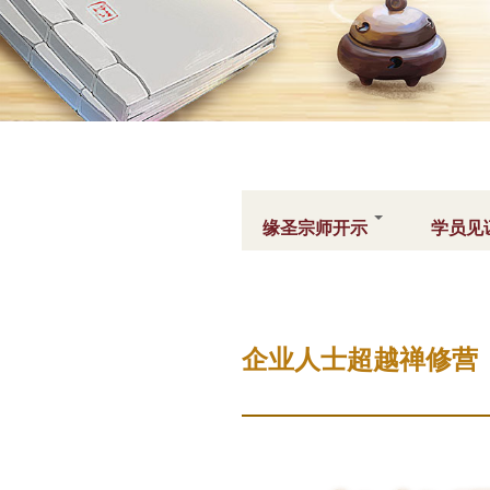
当
前
缘圣宗师开示
学员见
位
置
企业人士超越禅修营