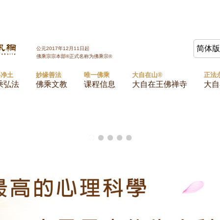
Jump to navigation
简体
公元2017年12月11日起
佛乘宗宗本部®正式名称为佛乘宗®
心净土
妙缘善法
唯一佛乘
大自在山®
正法
乘弘法
佛乘文教
课程信息
大自在王佛禅寺
大自