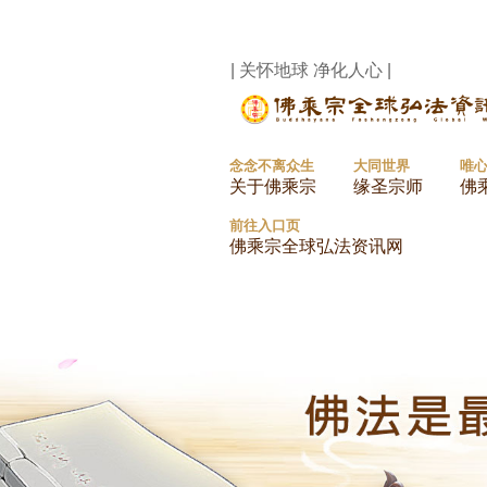
| 关怀地球 净化人心 |
念念不离众生
大同世界
唯
关于佛乘宗
缘圣宗师
佛
前往入口页
佛乘宗全球弘法资讯网