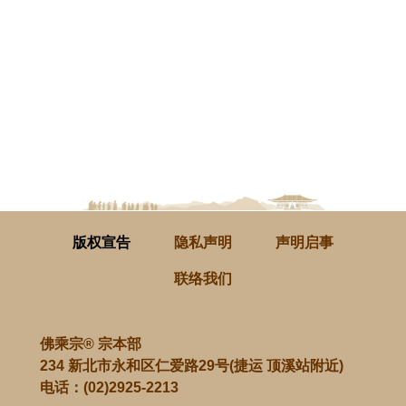
版权宣告
隐私声明
声明启事
联络我们
佛乘宗® 宗本部
234 新北市永和区仁爱路29号(捷运 顶溪站附近)
电话：
(02)2925-2213