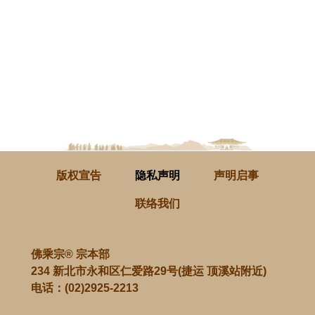
版权宣告
隐私声明
声明启事
联络我们
佛乘宗® 宗本部
234 新北市永和区仁爱路29号(捷运 顶溪站附近)
电话：
(02)2925-2213