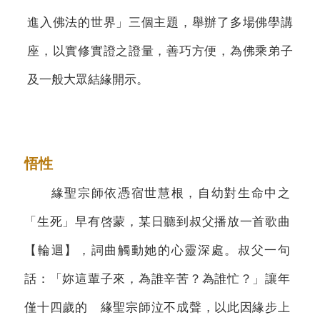
進入佛法的世界」三個主題，舉辦了多場佛學講
座，以實修實證之證量，善巧方便，為佛乘弟子
及一般大眾結緣開示。
悟性
緣聖宗師依憑宿世慧根，自幼對生命中之
「生死」早有啓蒙，某日聽到叔父播放一首歌曲
【輪迴】，詞曲觸動她的心靈深處。叔父一句
話：「妳這輩子來，為誰辛苦？為誰忙？」讓年
僅十四歲的 緣聖宗師泣不成聲，以此因緣步上