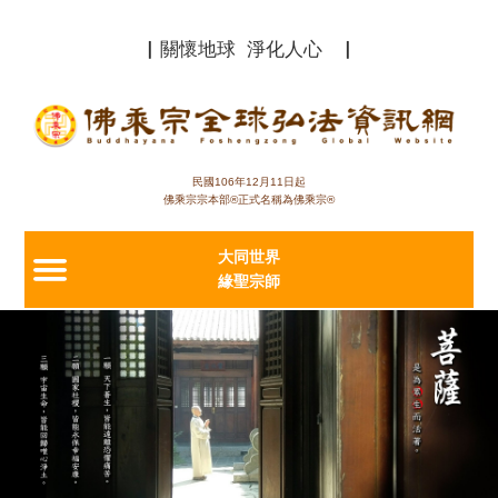
Jump to navigation
▏關懷地球 淨化人心 ▏
民國106年12月11日起
佛乘宗宗本部®正式名稱為佛乘宗®
大同世界
緣聖宗師