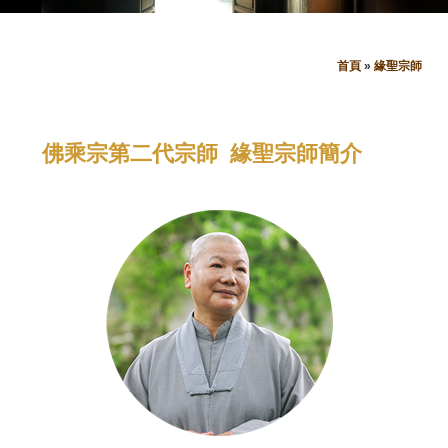
首頁
»
緣聖宗師
您
在
佛乘宗第二代宗師 緣聖宗師簡介
這
裡