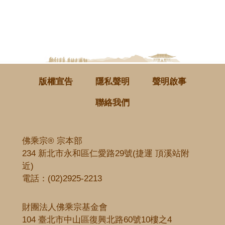
版權宣告
隱私聲明
聲明啟事
聯絡我們
佛乘宗® 宗本部
234 新北市永和區仁愛路29號(捷運 頂溪站附
近)
電話：
(02)2925-2213
財團法人佛乘宗基金會
104 臺北市中山區復興北路60號10樓之4