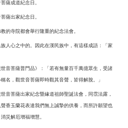
菩薩成道紀念日。
菩薩出家紀念日。
教的寺院都會舉行隆重的紀念法會。
人心之中的。因此在漢民族中，有這樣成語：「家
音菩薩普門品》：「若有無量百千萬億眾生，受諸
心稱名，觀世音菩薩即時觀其音聲，皆得解脫。」
音菩薩出家紀念暨緣道祖師聖誕法會，同霑法露，
以聲香玉蘭花表達我們無上誠摯的供養，而所許願望也
，消災解厄增福增慧。