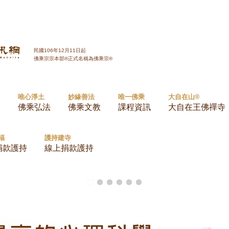
Jump to navigation
民國106年12月11日起
佛乘宗宗本部®正式名稱為佛乘宗®
唯心淨土
妙緣善法
唯一佛乘
大自在山®
師
佛乘弘法
佛乘文教
課程資訊
大自在王佛禪寺
福
護持建寺
捐款護持
線上捐款護持