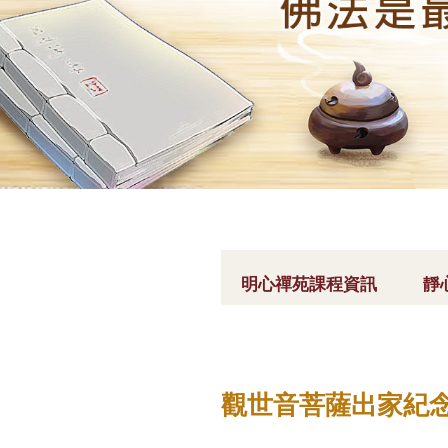
您
在
明心禪苑課程資訊
靜
這
裡
觀世音菩薩出家紀