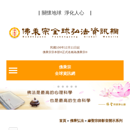
Jump to navigation
▏關懷地球 淨化人心 ▏
民國106年12月11日起
佛乘宗宗本部®正式名稱為佛乘宗®
佛乘宗
全球資訊網
首頁
»
佛乘弘法
»
緣聖宗師影音開示系列
您