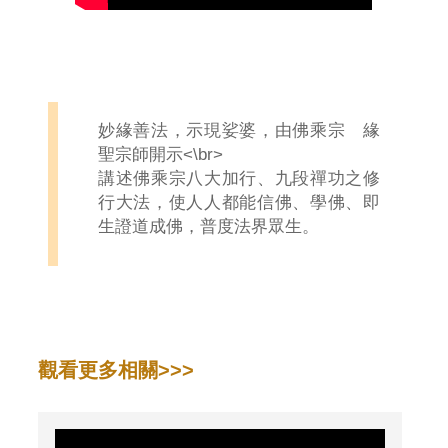
法
系
列
妙緣善法，示現娑婆，由佛乘宗 緣
]
聖宗師開示<\br>
講述佛乘宗八大加行、九段禪功之修
第
行大法，使人人都能信佛、學佛、即
1
生證道成佛，普度法界眾生。
4
集
-
觀看更多相關>>>
念
佛