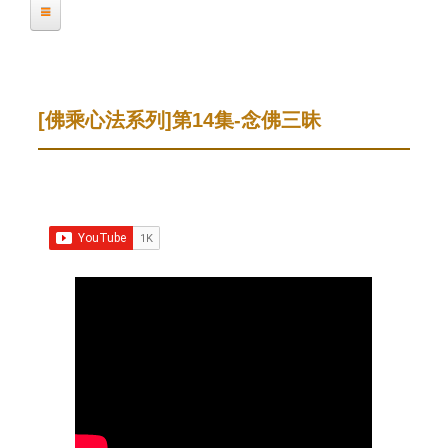
在
緣聖宗師開示
這
裡
緣聖宗師影音開示系列
[佛乘心法系列]第14集-念佛三昧
佛乘宗簡介
學佛十參系列
關懷淨化系列
唯心淨土系列
學員見證
[
弘法活動簡介
佛
乘
青少年夏令營
自在人生講座
心