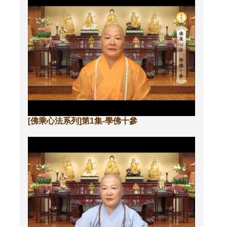
三
昧
[佛乘心法系列]第1集-學佛十參