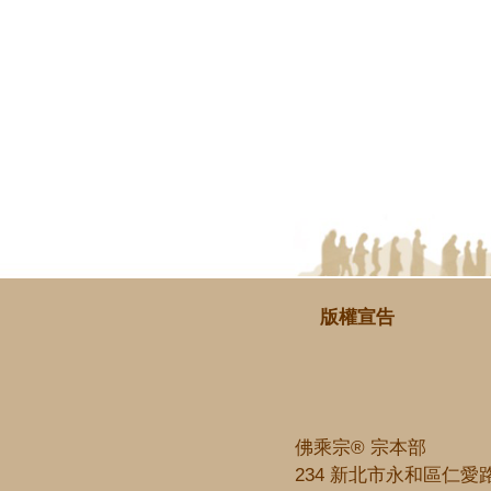
版權宣告
佛乘宗® 宗本部
234 新北市永和區仁愛路