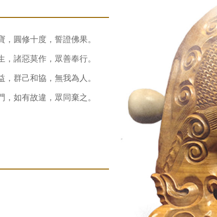
寶，圓修十度，誓證佛果。
生，諸惡莫作，眾善奉行。
益，群己和協，無我為人。
門，如有故違，眾同棄之。