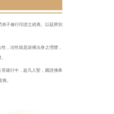
門弟子修行印證之經典。以茲辨別
法性，法性就是諸佛法身之理體，
體。
菩薩行中，超凡入聖，圓證佛果
聖典。