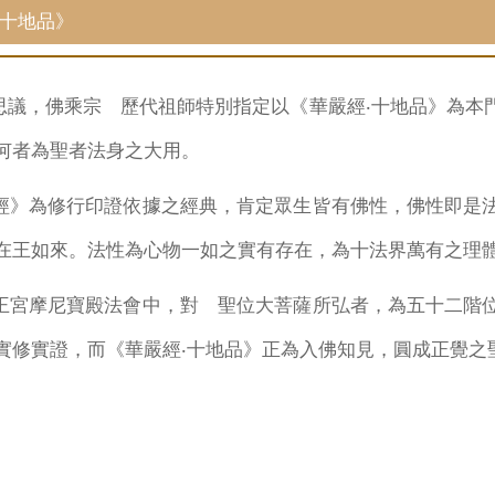
‧十地品》
，佛乘宗 歷代祖師特別指定以《華嚴經‧十地品》為本
何者為聖者法身之大用。
經
》
為修行印證依據之經典，肯定眾生皆有佛性，佛性即是
在王如來。法性為心物一如之實有存在，為十法界萬有之理
宮摩尼寶殿法會中，對 聖位大菩薩所弘者，為五十二階位
實修實證，而《華嚴經‧十地品》正為入佛知見，圓成正覺之