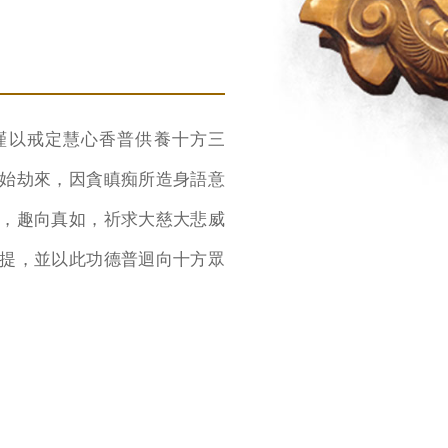
謹以戒定慧心香普供養十方三
始劫來，因貪瞋痴所造身語意
，趣向真如，祈求大慈大悲威
提，並以此功德普迴向十方眾