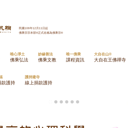
Jump to navigation
民國106年12月11日起
佛乘宗宗本部®正式名稱為佛乘宗®
唯心淨土
妙緣善法
唯一佛乘
大自在山®
師
佛乘弘法
佛乘文教
課程資訊
大自在王佛禪寺
福
護持建寺
捐款護持
線上捐款護持