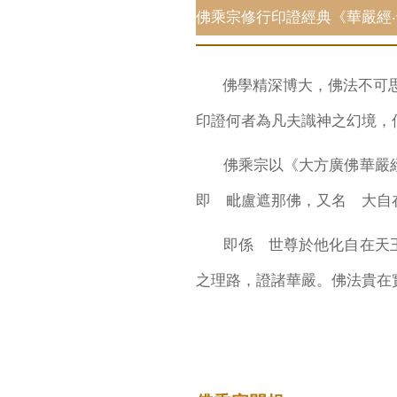
佛乘宗修行印證經典《華嚴經
佛學精深博大，佛法不可思議
印證何者為凡夫識神之幻境，
佛乘宗以《大方廣佛華嚴
即 毗盧遮那佛，又名 大自
即係 世尊於他化自在天王
之理路，證諸華嚴。
佛法貴在