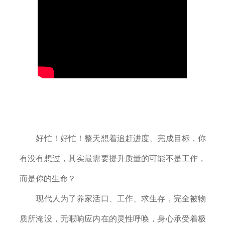
佛
乘
宗
超
越
禅
修
好忙！好忙！整天想着追赶进度、完成目标，你
营
有没有想过，其实最需要提升质量的可能不是工作，
活
而是你的生命？
动
现代人为了养家活口、工作、求生存，完全被物
集
质所淹没，无暇响应内在的灵性呼唤，身心承受着极