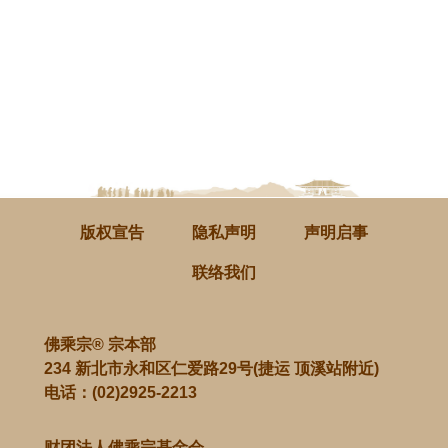
版权宣告
隐私声明
声明启事
联络我们
佛乘宗® 宗本部
234 新北市永和区仁爱路29号(捷运 顶溪站附近)
电话：
(02)2925-2213
财团法人佛乘宗基金会