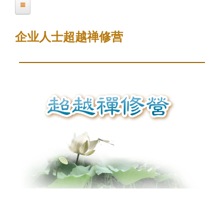
前
缘圣宗师开示
位
企业人士超越禅修营
置
缘圣宗师影音开示系列
关怀淨化系列
唯心净土系列
学员见证
弘法活动简介
企业人士超越禅修营
青少年夏令营
自在人生讲座