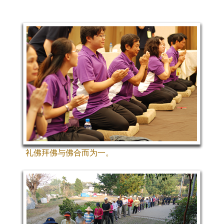
礼佛拜佛与佛合而为一。